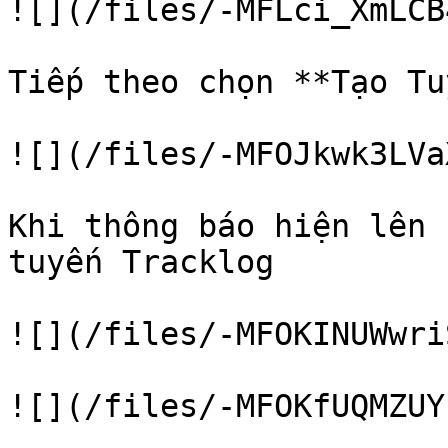
![](/files/-MFLci_XmLCB
Tiếp theo chọn **Tạo Tu
![](/files/-MFOJkwk3LVa
Khi thông báo hiện lên 
tuyến Tracklog

![](/files/-MFOKINUWwri
![](/files/-MFOKfUQMZUY