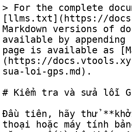
> For the complete docu
[llms.txt](https://docs
Markdown versions of do
available by appending 
page is available as [M
(https://docs.vtools.xy
sua-loi-gps.md).

# Kiểm tra và sửa lỗi GP
Đầu tiên, hãy thử **khở
thoại hoặc máy tính bản