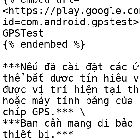
<https://play.google.co
id=com.android.gpstest>"
GPSTest

{% endembed %}

***Nếu đã cài đặt các ứ
thể bắt được tín hiệu v
được vị trí hiện tại th
hoặc máy tính bảng của 
chíp GPS.*** \

***Bạn cần mang đi bảo 