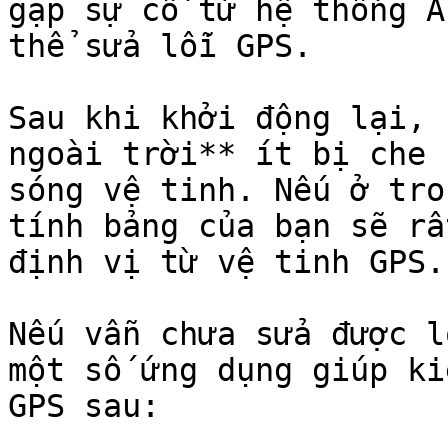
gặp sự cố từ hệ thống A
thể sửa lỗi GPS.

Sau khi khởi động lại, 
ngoài trời** ít bị che 
sóng vệ tinh. Nếu ở tro
tính bảng của bạn sẽ rấ
định vị từ vệ tinh GPS.

Nếu vẫn chưa sửa được l
một số ứng dụng giúp ki
GPS sau:
