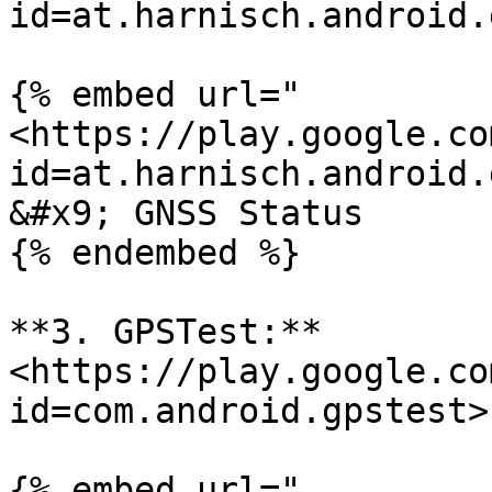
id=at.harnisch.android.
{% embed url="
<https://play.google.co
id=at.harnisch.android.
&#x9; GNSS Status

{% endembed %}

**3. GPSTest:** 
<https://play.google.co
id=com.android.gpstest>

{% embed url="