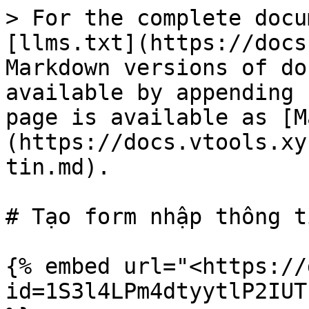
> For the complete docu
[llms.txt](https://docs
Markdown versions of do
available by appending 
page is available as [M
(https://docs.vtools.xy
tin.md).

# Tạo form nhập thông ti
{% embed url="<https://
id=1S3l4LPm4dtyytlP2IUT