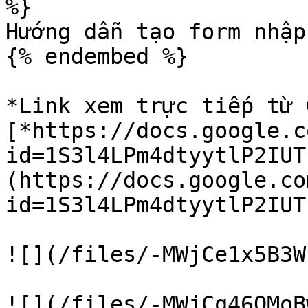
%}

Hướng dẫn tạo form nhập
{% endembed %}

*Link xem trực tiếp từ G
[*https://docs.google.c
id=1S3l4LPm4dtyytlP2IUT
(https://docs.google.co
id=1S3l4LPm4dtyytlP2IUT
![](/files/-MWjCe1x5B3W
![](/files/-MWjCq46QMoB