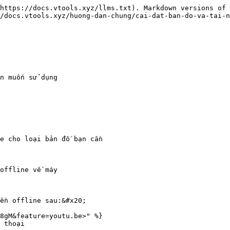
https://docs.vtools.xyz/llms.txt). Markdown versions of 
/docs.vtools.xyz/huong-dan-chung/cai-dat-ban-do-va-tai-n
n muốn sử dụng

e cho loại bản đồ bạn cần

offline về máy

ền offline sau:&#x20;

8gM&feature=youtu.be>" %}

 thoại
