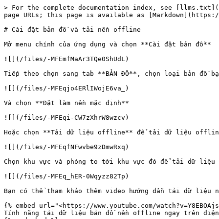
> For the complete documentation index, see [llms.txt](
page URLs; this page is available as [Markdown](https:/
# Cài đặt bản đồ và tải nền offline

Mở menu chính của ứng dụng và chọn **Cài đặt bản đồ**

![](/files/-MFEmfMaAr3TQe0ShUdL)

Tiếp theo chọn sang tab **BẢN ĐỒ**, chọn loại bản đồ bạ
![](/files/-MFEqjo4ERlIWojE6va_)

Và chọn **Đặt làm nền mặc định**

![](/files/-MFEqi-CW7zXhrW8wzcv)

Hoặc chọn **Tải dữ liệu offline** để tải dữ liệu offlin
![](/files/-MFEqfNFwvbe9zDmwRxq)

Chọn khu vực và phóng to tới khu vực đó để tải dữ liệu 
![](/files/-MFEq_hER-0Wqyzz82Tp)

Bạn có thể tham khảo thêm video hướng dẫn tải dữ liệu n
{% embed url="<https://www.youtube.com/watch?v=Y8EBOAjs
Tính năng tải dữ liệu bản đồ nền offline ngay trên điện