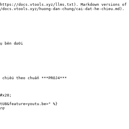
https://docs.vtools.xyz/llms.txt). Markdown versions of 
/docs.vtools.xyz/huong-dan-chung/cai-dat-he-chieu.md).

ụ bên dưới

 chiếu theo chuẩn ***PROJ4***

#x20;

tU8&feature=youtu.be>" %}

rợ
