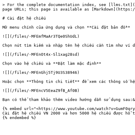
> For the complete documentation index, see [llms.txt](
page URLs; this page is available as [Markdown](https:/
# Cài đặt hệ chiếu

Mở menu chính của ứng dụng và chọn **Cài đặt bản đồ**

![](/files/-MFEmfMaAr3TQe0ShUdL)

Chọn nút tìm kiếm và nhập tên hệ chiếu cần tìm như ví d
![](/files/-MFEnOt4x-Sl1xag28sd)

Chọn vào hệ chiếu và **Đặt làm mặc định**

![](/files/-MFEnGhj5Tj9U3S38946)

Hoặc chọn **Thông tin chi tiết** để xem các thông số hệ
![](/files/-MFEncV5EeaZ9fB_Af0B)

Bạn có thể tham khảo thêm video hướng dẫn sử dụng sau:&
{% embed url="<https://www.youtube.com/watch?v=GumF0qry
Cài đặt hệ chiếu VN 2000 và hơn 5000 hệ chiếu được hỗ t