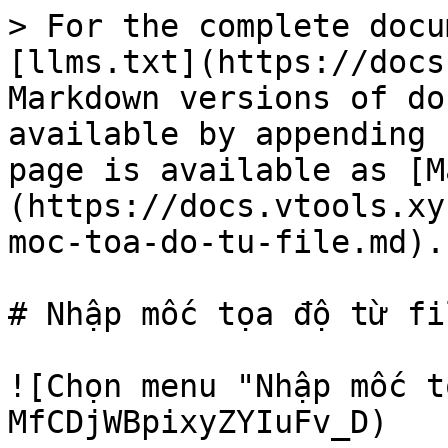
> For the complete docu
[llms.txt](https://docs
Markdown versions of do
available by appending 
page is available as [M
(https://docs.vtools.xy
moc-toa-do-tu-file.md).

# Nhập mốc tọa độ từ fil
![Chọn menu "Nhập mốc t
MfCDjWBpixyZYIuFv_D)
