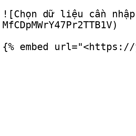
![Chọn dữ liệu cần nhập
MfCDpMWrY47Pr2TTB1V)
