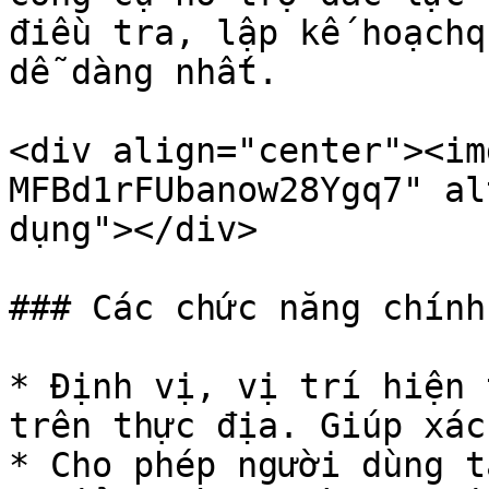
điều tra, lập kế hoạchq
dễ dàng nhất.

<div align="center"><im
MFBd1rFUbanow28Ygq7" al
dụng"></div>

### Các chức năng chính
* Định vị, vị trí hiện 
trên thực địa. Giúp xác
* Cho phép người dùng t