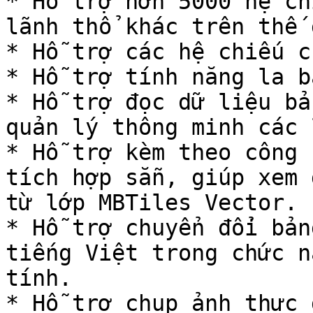
* Hỗ trợ hơn 5000 hệ ch
lãnh thổ khác trên thế 
* Hỗ trợ các hệ chiếu c
* Hỗ trợ tính năng la b
* Hỗ trợ đọc dữ liệu bả
quản lý thông minh các 
* Hỗ trợ kèm theo công 
tích hợp sẵn, giúp xem 
từ lớp MBTiles Vector.

* Hỗ trợ chuyển đổi bản
tiếng Việt trong chức n
tính.

* Hỗ trợ chụp ảnh thực 