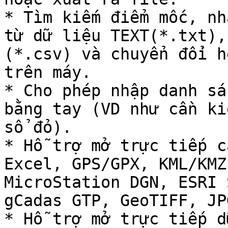
* Tìm kiếm điểm mốc, nh
từ dữ liệu TEXT(*.txt),
(*.csv) và chuyển đổi h
trên máy.

* Cho phép nhập danh sá
bằng tay (VD như cần ki
sổ đỏ).

* Hỗ trợ mở trực tiếp c
Excel, GPS/GPX, KML/KMZ
MicroStation DGN, ESRI 
gCadas GTP, GeoTIFF, JP
* Hỗ trợ mở trực tiếp d