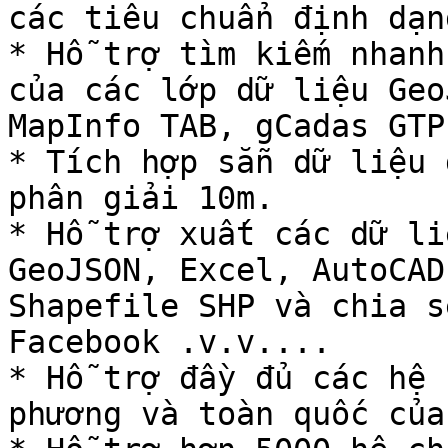
các tiêu chuẩn định dạng
* Hỗ trợ tìm kiếm nhanh
của các lớp dữ liệu Geo
MapInfo TAB, gCadas GTP
* Tích hợp sẵn dữ liệu 
phân giải 10m.

* Hỗ trợ xuất các dữ li
GeoJSON, Excel, AutoCAD
Shapefile SHP và chia s
Facebook .v.v....

* Hỗ trợ đầy đủ các hệ 
phương và toàn quốc của