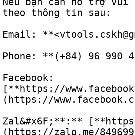
Nếu bạn cần hỗ trợ vui 
theo thông tin sau:

Email: **<vtools.cskh@g
Phone: **(+84) 96 990 4
Facebook: 
[**https://www.facebook
(https://www.facebook.c
Zal&#x6F;**:** [**https
(https://zalo.me/849699