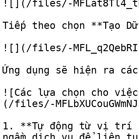
![](/files/-MFLat8Tl4_t
Tiếp theo chọn **Tạo Dữ
![](/files/-MFL_q2QebRI
Ứng dụng sẽ hiện ra các
![Các lựa chọn cho việc
(/files/-MFLbXUCouGWmNJ
1. **Tự động từ vị trí 
ngầm dịch vụ để liên tụ